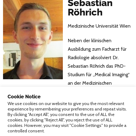
Sebastian
Röhrich
Medizinische Universität Wien
Neben der klinischen
Ausbildung zum Facharzt für
Radiologie absolviert Dr.
Sebastian Röhrich das PhD-
Studium für „Medical Imaging“
an der Medizinischen
Universität Wien. Sein derzeitiger Forschungsschwerpunkt ist
Cookie Notice
die Anwendungen maschinellen Lernens im Bereich der
We use cookies on our website to give you the most relevant
Computertomographie des Thorax, insbesondere der Analyse,
experience by remembering your preferences and repeat visits.
By clicking “Accept All”, you consent to the use of ALL the
wie unterschiedliche Akquisitions- und
cookies, by clicking "Reject All", you reject the use of ALL
cookies. However, you may visit "Cookie Settings" to provide a
Rekonstruktionsparameter „Radiomics-Features“ von
controlled consent.
interstitiellen Lungenerkrankungen beeinflussen. In