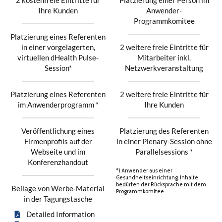
2 kostenfreie Eintritte für
Platzierung einer Person im
Ihre Kunden
Anwender-
Programmkomitee
Platzierung eines Referenten
in einer vorgelagerten,
2 weitere freie Eintritte für
virtuellen dHealth Pulse-
Mitarbeiter inkl.
Session*
Netzwerkveranstaltung
Platzierung eines Referenten
2 weitere freie Eintritte für
im Anwenderprogramm *
Ihre Kunden
Veröffentlichung eines
Platzierung des Referenten
Firmenprofils auf der
in einer Plenary-Session ohne
Webseite und im
Parallelsessions *
Konferenzhandout
*) Anwender aus einer
Gesundheitseinrichtung. Inhalte
bedürfen der Rücksprache mit dem
Beilage von Werbe-Material
Programmkomitee.
in der Tagungstasche
Detailed Information