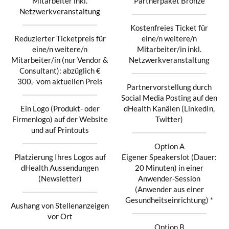
Mitarbeiter inkl.
Partnerpaket Bronze
Netzwerkveranstaltung
Kostenfreies Ticket für
Reduzierter Ticketpreis für
eine/n weitere/n
eine/n weitere/n
Mitarbeiter/in inkl.
Mitarbeiter/in (nur Vendor &
Netzwerkveranstaltung
Consultant): abzüglich €
300,- vom aktuellen Preis
Partnervorstellung durch
Social Media Posting auf den
Ein Logo (Produkt- oder
dHealth Kanälen (LinkedIn,
Firmenlogo) auf der Website
Twitter)
und auf Printouts
Option A
Platzierung Ihres Logos auf
Eigener Speakerslot (Dauer:
dHealth Aussendungen
20 Minuten) in einer
(Newsletter)
Anwender-Session
(Anwender aus einer
Gesundheitseinrichtung) *
Aushang von Stellenanzeigen
vor Ort
Option B