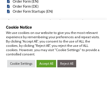
Order Form (EN)
Order Form (DE)
Order Form Startups (EN)
If you have any questions about the partner packages,
please contact
office@dHealth.at
.
Cookie Notice
We use cookies on our website to give you the most relevant
Disclaimer
experience by remembering your preferences and repeat visits.
By clicking “Accept All”, you consent to the use of ALL the
Partner Package Cancellation Policy:
cookies, by clicking "Reject All", you reject the use of ALL
– In case of cancellation of any ordered partner package
cookies. However, you may visit "Cookie Settings" to provide a
until the Early Bird Registration Deadline, 30% of the total
controlled consent.
amount will be charged.
– In case of cancellation of any ordered partner package
Cookie Settings
Accept All
Reject All
after the Early Bird Registration Deadline, 100% of the
total amount will be charged.
Organising Institutions