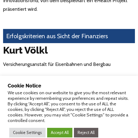
Innovationsfond, von dem beispielhaft ein eHealth Projekt
präsentiert wird.
Erfolgskriterien aus Sicht der Finanziers
Kurt Völkl
Versicherungsanstalt für Eisenbahnen und Bergbau
Cookie Notice
Moderation
We use cookies on our website to give you the most relevant
experience by remembering your preferences and repeat visits.
Herwig Ostermann
By clicking “Accept All”, you consent to the use of ALL the
cookies, by clicking "Reject All", you reject the use of ALL
cookies. However, you may visit "Cookie Settings" to provide a
Gesundheit Österreich GmbH
controlled consent.
Cookie Settings
Accept All
Reject All